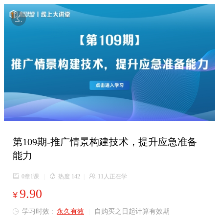

第109期-推广情景构建技术，提升应急准备
能力

0章1课
|

热度 142
|

11人正在学
9.90
¥
学习时效 :
永久有效
|
自购买之日起计算有效期
