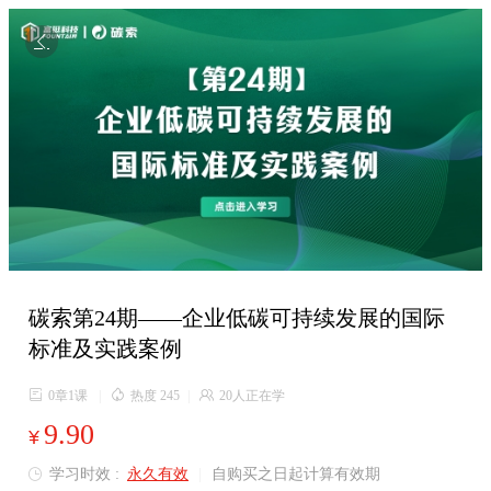

碳索第24期——企业低碳可持续发展的国际
标准及实践案例

0章1课
|

热度 245
|

20人正在学
9.90
¥
学习时效 :
永久有效
|
自购买之日起计算有效期
