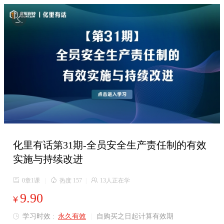

化里有话第31期-全员安全生产责任制的有效
实施与持续改进

0章1课
|

热度 157
|

13人正在学
9.90
¥
学习时效 :
永久有效
|
自购买之日起计算有效期
