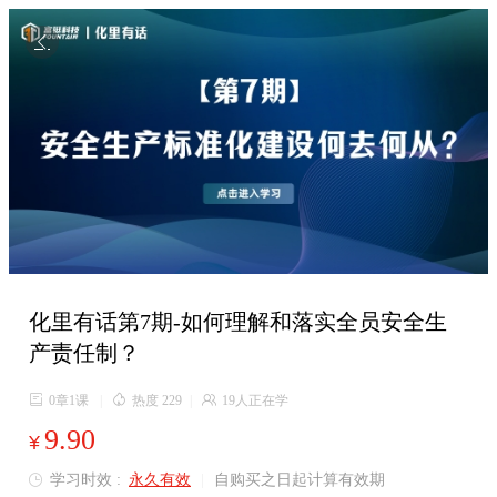

化里有话第7期-如何理解和落实全员安全生
产责任制？

0章1课
|

热度 229
|

19人正在学
9.90
¥
学习时效 :
永久有效
|
自购买之日起计算有效期
