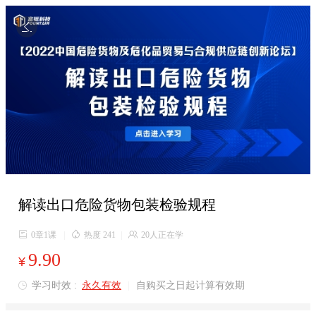

解读出口危险货物包装检验规程

0章1课
|

热度 241
|

20人正在学
9.90
¥
学习时效 :
永久有效
|
自购买之日起计算有效期
