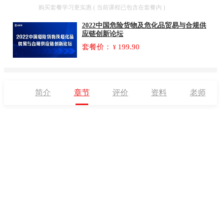
套餐
购买套餐学习更实惠 ( 当前课程已包含在套餐内 )
2022中国危险货物及危化品贸易与合规供
应链创新论坛
套餐价：
199.90
¥
简介
章节
评价
资料
老师