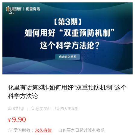

化里有话第3期-如何用好“双重预防机制”这个
科学方法论

0章1课
|

热度 303
|

25人正在学
9.90
¥
学习时效 :
永久有效
|
自购买之日起计算有效期
