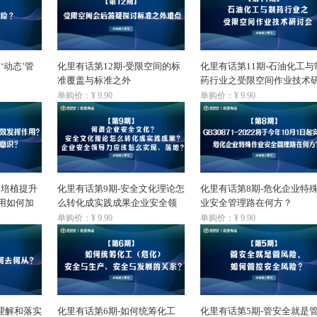
‘动态’管
化里有话第12期-受限空间的标
化里有话第11期-石油化工与
准覆盖与标准之外
药行业之受限空间作业技术
讨会
单购价：¥ 9.90
单购价：¥ 9.90
全培植提升
化里有话第9期-安全文化理论怎
化里有话第8期-危化企业特
用如何加
么转化成实践成果企业安全领
业安全管理路在何方？
导力应该怎么实现、落地？
单购价：¥ 9.90
单购价：¥ 9.90
理解和落实
化里有话第6期-如何统筹化工
化里有话第5期-管安全就是