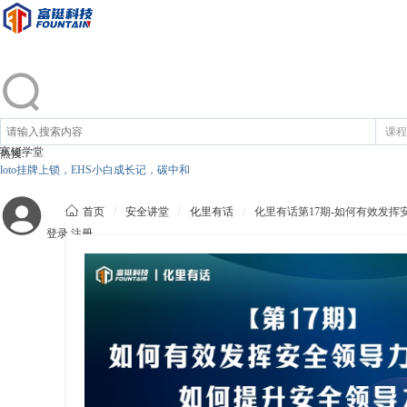
课程
富铤学堂
热搜:
loto挂牌上锁，EHS小白成长记，碳中和

首页
/
安全讲堂
/
化里有话
/
化里有话第17期-如何有效发
登录
注册