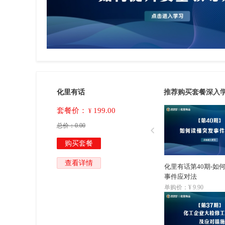
套餐
化里有话
推荐购买套餐深入
套餐价：
199.00
¥
总价：
0.00

购买套餐
查看详情
化里有话第40期-如
事件应对法
单购价：¥ 9.90