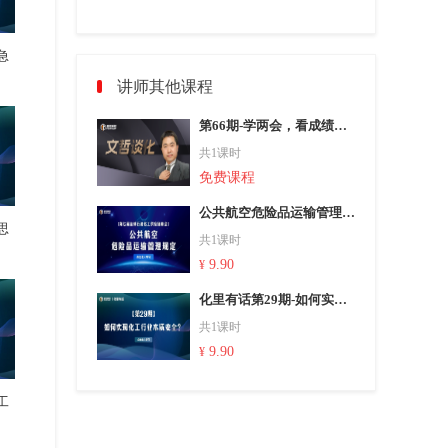
急
讲师其他课程
第66期-学两会，看成绩，查问题
共1课时
免费课程
公共航空危险品运输管理规定
思
共1课时
9.90
¥
化里有话第29期-如何实现化工行业本质安全？
共1课时
9.90
¥
工