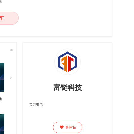
期
车

富铤科技
期
官方账号

关注Ta