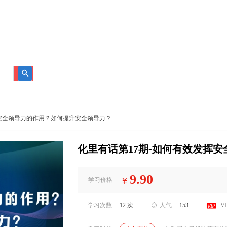
搜
索
挥安全领导力的作用？如何提升安全领导力？
化里有话第17期-如何有效发挥
9.90
¥
学习价格

学习次数
12 次

人气
153
V