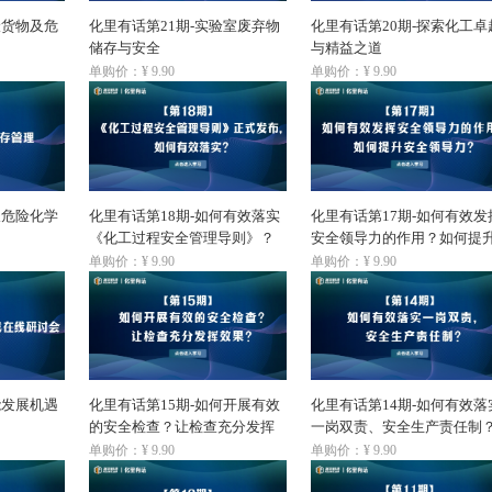
险货物及危
化里有话第21期-实验室废弃物
化里有话第20期-探索化工卓
储存与安全
与精益之道
单购价：¥ 9.90
单购价：¥ 9.90
谈危险化学
化里有话第18期-如何有效落实
化里有话第17期-如何有效发
《化工过程安全管理导则》？
安全领导力的作用？如何提
安全领导力？
单购价：¥ 9.90
单购价：¥ 9.90
能发展机遇
化里有话第15期-如何开展有效
化里有话第14期-如何有效落
的安全检查？让检查充分发挥
一岗双责、安全生产责任制
效果？
单购价：¥ 9.90
单购价：¥ 9.90