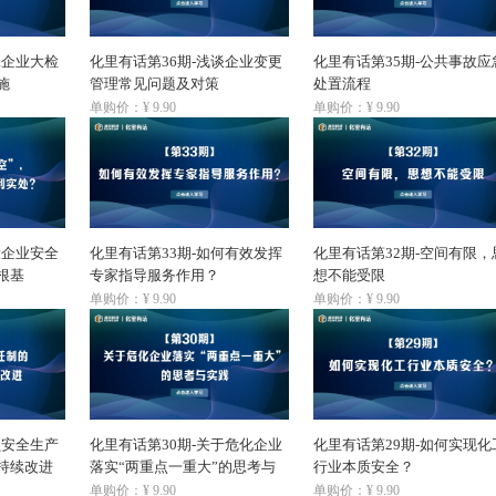
工企业大检
化里有话第36期-浅谈企业变更
化里有话第35期-公共事故应
施
管理常见问题及对策
处置流程
单购价：¥ 9.90
单购价：¥ 9.90
设企业安全
化里有话第33期-如何有效发挥
化里有话第32期-空间有限，
根基
专家指导服务作用？
想不能受限
单购价：¥ 9.90
单购价：¥ 9.90
员安全生产
化里有话第30期-关于危化企业
化里有话第29期-如何实现化
持续改进
落实“两重点一重大”的思考与
行业本质安全？
实践
单购价：¥ 9.90
单购价：¥ 9.90