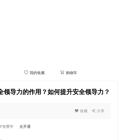



我的收藏
/
购物车
/
我的学院
安全领导力的作用？如何提升安全领导力？

收藏

分享
IP免费学
/
去开通