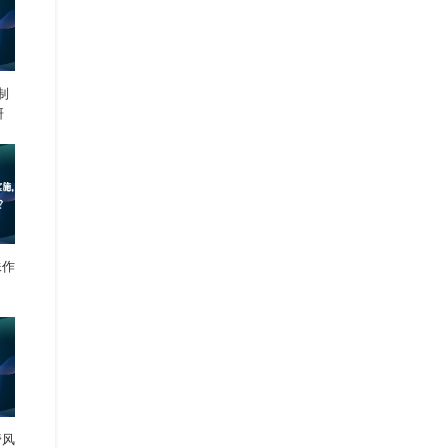
制
研
殊作
管风