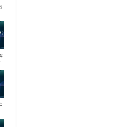
越
挥
升
实
？