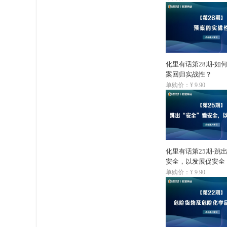
化里有话第28期-如
案回归实战性？
单购价：¥ 9.90
化里有话第25期-跳出
安全，以发展促安全
单购价：¥ 9.90