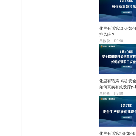
化里有话第13期-如何
控风险？
单购价：¥ 9.90
化里有话第10期-安
如何真实有效发挥作
强职工安全意识？
单购价：¥ 9.90
化里有话第7期-如何