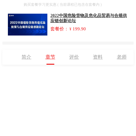
套餐
购买套餐学习更实惠 ( 当前课程已包含在套餐内 )
2022中国危险货物及危化品贸易与合规供
应链创新论坛
套餐价：
199.90
¥
简介
章节
评价
资料
老师