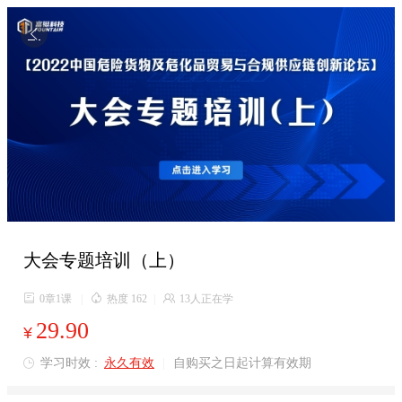

大会专题培训（上）

0章1课
|

热度 162
|

13人正在学
29.90
¥
学习时效 :
永久有效
|
自购买之日起计算有效期
