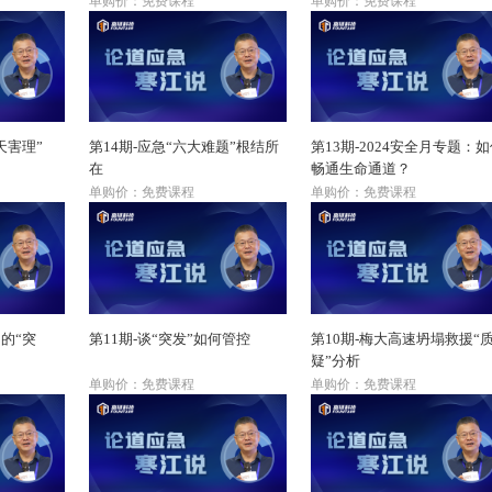
单购价：免费课程
单购价：免费课程
天害理”
第14期-应急“六大难题”根结所
第13期-2024安全月专题：
在
畅通生命通道？
单购价：免费课程
单购价：免费课程
的“突
第11期-谈“突发”如何管控
第10期-梅大高速坍塌救援“
疑”分析
单购价：免费课程
单购价：免费课程