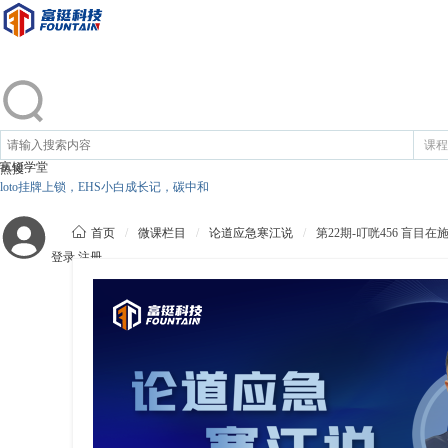
课程
富铤学堂
热搜:
loto挂牌上锁，EHS小白成长记，碳中和

首页
/
微课栏目
/
论道应急寒江说
/
第22期-叮咣456 盲目在
登录
注册