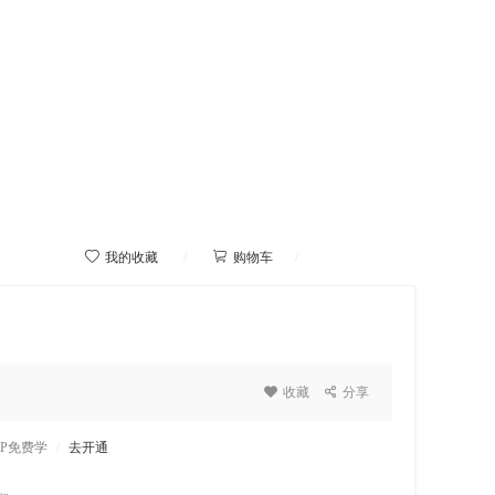



我的收藏
/
购物车
/
我的学院

收藏

分享
IP免费学
/
去开通