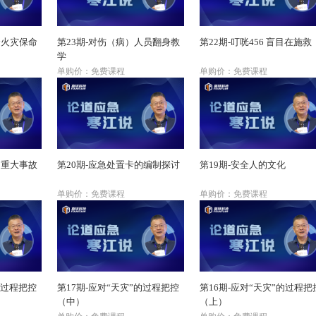
个火灾保命
第23期-对伤（病）人员翻身教
第22期-叮咣456 盲目在施救
学
单购价：免费课程
单购价：免费课程
和重大事故
第20期-应急处置卡的编制探讨
第19期-安全人的文化
单购价：免费课程
单购价：免费课程
的过程把控
第17期-应对“天灾”的过程把控
第16期-应对“天灾”的过程把
（中）
（上）