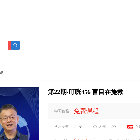
搜
索
施救
第22期-叮咣456 盲目在施救
免费课程
学习价格

学习次数
20 次

人气
227
V