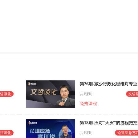
第26
哲谈化
共1课时
文哲
免费课程
第1
哲谈化
共1课时
论道应急寒