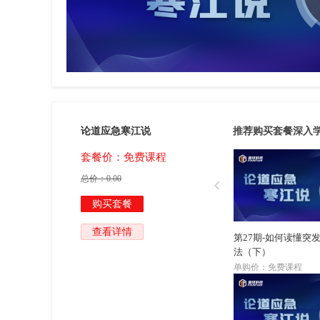
套餐
论道应急寒江说
推荐购买套餐深入
套餐价：免费课程
总价：
0.00

购买套餐
查看详情
第27期-如何读懂突
法（下）
单购价：免费课程