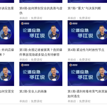
爆炸谈应急重
第8期-如何辨别安全的真善与虚
第7期-“重大”与决策判断
伪
单购价：免费课程
单购价：免费课程
：炸鸡店爆
第5期-央视记者被驱离？燕郊爆
第4期-紧迫性与时效性节点
来？
炸事故现场诸多疑点有待解答
单购价：免费课程
单购价：免费课程
如何安置安
第2期-安全人的画像
第1期-遇到有毒有害气体泄
如何逃生
单购价：免费课程
单购价：免费课程