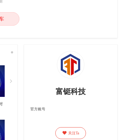
期
车

富铤科技
对
官方账号

关注Ta