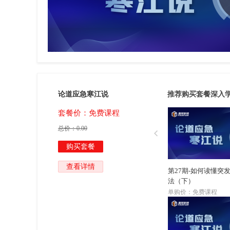
套餐
论道应急寒江说
推荐购买套餐深入
套餐价：免费课程
总价：
0.00

购买套餐
查看详情
第27期-如何读懂突
法（下）
单购价：免费课程