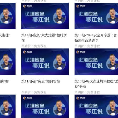
单购价：免费课程
单购价：免费课程
天害理”
第14期-应急“六大难题”根结所
第13期-2024安全月专题：
在
畅通生命通道？
单购价：免费课程
单购价：免费课程
的“突
第11期-谈“突发”如何管控
第10期-梅大高速坍塌救援“
疑”分析
单购价：免费课程
单购价：免费课程