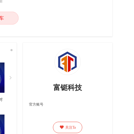
期
车

富铤科技
对
官方账号

关注Ta