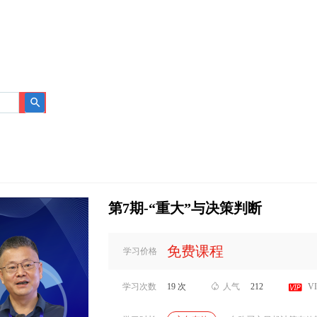
搜
索
第7期-“重大”与决策判断
免费课程
学习价格

学习次数
19 次

人气
212
V