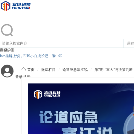
课程
富铤学堂
热搜:
loto挂牌上锁，EHS小白成长记，碳中和

首页
/
微课栏目
/
论道应急寒江说
/
第7期-“重大”与决策判断
登录
注册