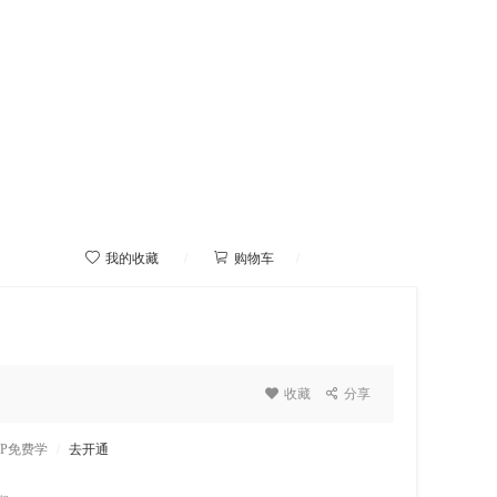



我的收藏
/
购物车
/
我的学院

收藏

分享
IP免费学
/
去开通