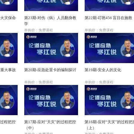
个火灾保命
第23期-对伤（病）人员翻身教
第22期-叮咣456 盲目在施救
学
单购价：免费课程
单购价：免费课程
和重大事故
第20期-应急处置卡的编制探讨
第19期-安全人的文化
单购价：免费课程
单购价：免费课程
的过程把控
第17期-应对“天灾”的过程把控
第16期-应对“天灾”的过程把
（中）
（上）