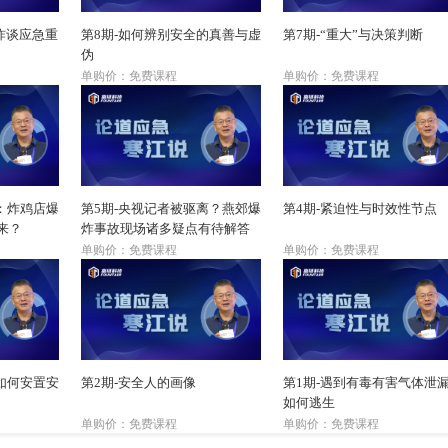
爆炸谈应急重
第8期-如何辨别安全的真善与虚
第7期-“重大”与决策判断
伪
单购价：免费课程
单购价：免费课程
：炸鸡店爆
第5期-央视记者被驱离？燕郊爆
第4期-紧迫性与时效性节点
来？
炸事故现场诸多疑点有待解答
单购价：免费课程
单购价：免费课程
如何安置安
第2期-安全人的画像
第1期-遇到有毒有害气体泄
如何逃生
单购价：免费课程
单购价：免费课程