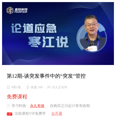

第12期-谈突发事件中的“突发”管控

0章1课
|

热度 169
|

16人正在学
免费课程
学习时效 :
永久有效
|
自购买之日起计算有效期


当前课程VIP免费学
|
去开通