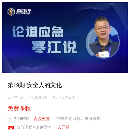

第19期-安全人的文化

0章1课
|

热度 141
|

13人正在学
免费课程
学习时效 :
永久有效
|
自购买之日起计算有效期


当前课程VIP免费学
|
去开通