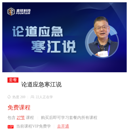

套餐
论道应急寒江说

热度 269
|

22人正在学
免费课程
包含
27节
课程
|
购买后即可学习套餐内所有课程

当前课程VIP免费学
|
去开通