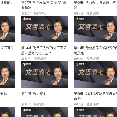
培训和能力
第67期-学习发扬重点县指导服
第66期-学两会，看成绩，查
务精神
题
单购价：免费课程
单购价：免费课程
有权不可任
第64期-使用三光气的化工工艺
第63期-危化品停车场建设的
是不是光气化工艺？
统思维
单购价：免费课程
单购价：免费课程
维瓶颈
第61期-法治安全
第60期-为河北省应急管理系
点赞
单购价：免费课程
单购价：免费课程