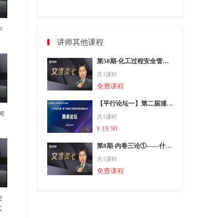
作
讲师其他课程
第58期-化工过程安全管理五要点
共1课时
免费课程
【平行论坛一】第二届浦江环境可持续发展论坛——圆桌讨论
何
共1课时
19.90
¥
第8期-内卷三论①——什么是内卷？
共1课时
免费课程
安
式