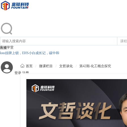
课程
富铤学堂
热搜:
loto挂牌上锁，EHS小白成长记，碳中和

首页
/
微课栏目
/
文哲谈化
/
第42期-化工概念探究
登录
注册