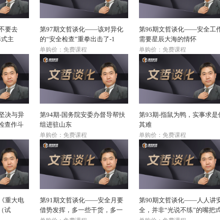
不要去
第97期文哲谈化——该对异化
第96期文哲谈化——安全工
形式主
的“安全检查”重拳出击了-1
需要星辰大海的情怀
单购价：免费课程
单购价：免费课程
—坚决与异
第94期-国务院安委办督导帮扶
第93期-指鼠为鸭，实事求是
检查作斗
组进驻山东
其难
单购价：免费课程
单购价：免费课程
—《重大电
第91期文哲谈化——安全月要
第90期文哲谈化——人人讲
（试
借势发挥，多一些干货，多一
全，并非“光说不练”的嘴把
些实干。