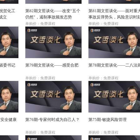
—祝贺化工
第82期文哲谈化——改变“五个
第81期文哲谈化——面对重
成立
仍然”，遏制事故频发态势
事故反弹势头，风险意识时
不可放松
单购价：免费课程
单购价：免费课程
—省委书记
第79期文哲谈化——感受合肥
第78期文哲谈化——二八法
单购价：免费课程
单购价：免费课程
业安全健康
第76期-专家何时成为自己人？
第75期-敏捷风险管理
单购价：免费课程
单购价：免费课程