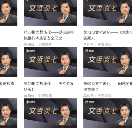
第73期文哲谈化——以实际措
第72期文哲谈化——形式主
施推行本质更安全理念
害死人
单购价：免费课程
单购价：免费课程
—专家检查
第70期文哲谈化——关注并发
第69期文哲谈化——问题的
扬长处
源在哪？
单购价：免费课程
单购价：免费课程