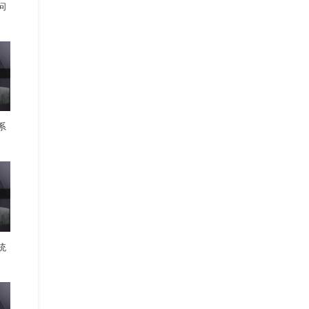
问
系
统