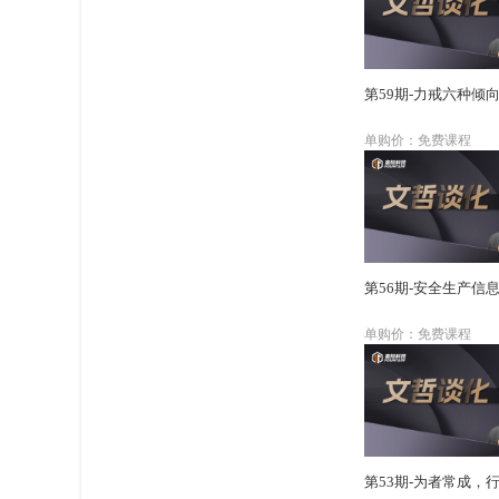
第59期-力戒六种倾
单购价：免费课程
第56期-安全生产信
单购价：免费课程
第53期-为者常成，