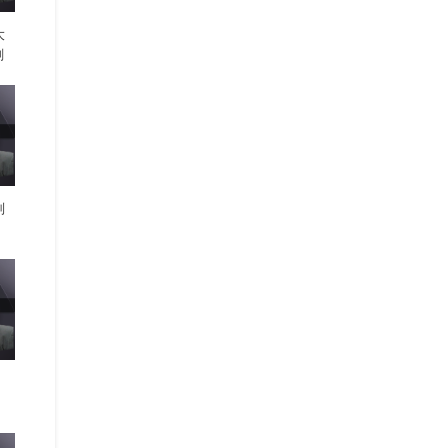
大
刻
则