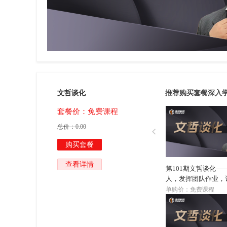
套餐
文哲谈化
推荐购买套餐深入
套餐价：免费课程
总价：
0.00

购买套餐
查看详情
第101期文哲谈化—
人，发挥团队作业，
恰当位置，发挥特长
单购价：免费课程