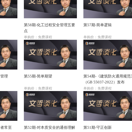
向
第58期-化工过程安全管理五要
第57期-简单逻辑
点
单购价：免费课程
单购价：免费课程
息管理
第55期-简单期望
第54期-《建筑防火通用规范
（GB 55037-2022）发布
单购价：免费课程
单购价：免费课程
行者常至
第52期-对本质安全的通俗理解
第51期-守正创新