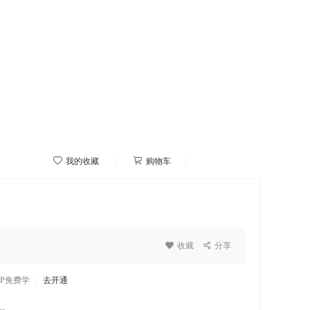



我的收藏
/
购物车
/
我的学院

收藏

分享
IP免费学
/
去开通