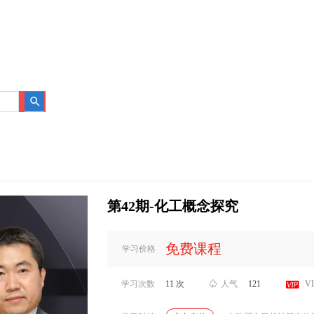
搜
索
第42期-化工概念探究
免费课程
学习价格

学习次数
11 次

人气
121
V