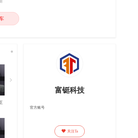
期
车

富铤科技
正
官方账号

关注Ta