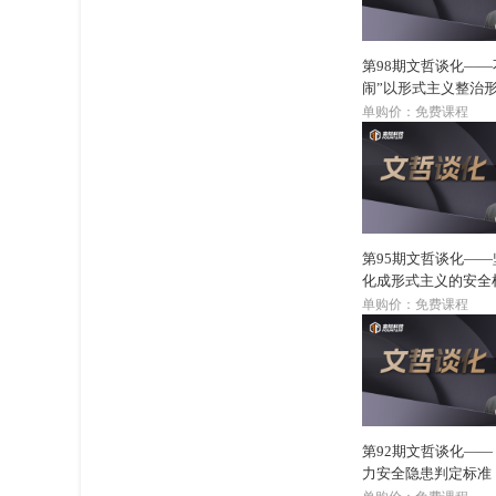
第98期文哲谈化——
闹”以形式主义整治
义“的笑话
单购价：免费课程
第95期文哲谈化—
化成形式主义的安全
争
单购价：免费课程
第92期文哲谈化—
力安全隐患判定标准
行）》的启示