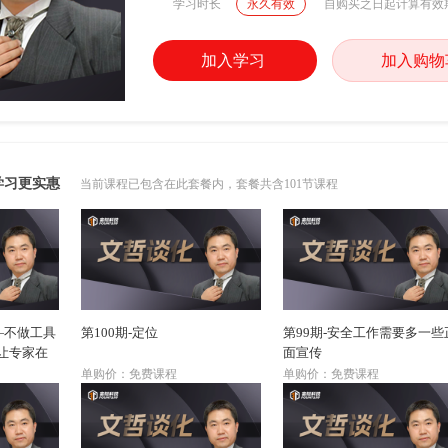
学习时长
永久有效
自购买之日起计算有效
加入学习
加入购物
学习更实惠
当前课程已包含在此套餐内，套餐共含101节课程
—不做工具
第100期-定位
第99期-安全工作需要多一些
让专家在
面宣传
单购价：免费课程
单购价：免费课程