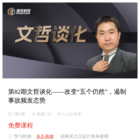

第82期文哲谈化——改变“五个仍然”，遏制
事故频发态势

0章1课
|

热度 120
|

11人正在学
免费课程
学习时效 :
永久有效
|
自购买之日起计算有效期
