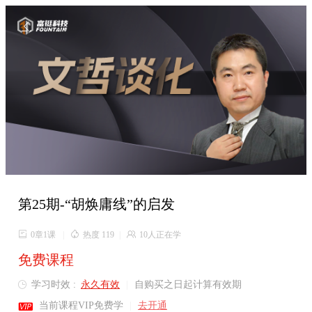

第25期-“胡焕庸线”的启发

0章1课
|

热度 119
|

10人正在学
免费课程
学习时效 :
永久有效
|
自购买之日起计算有效期


当前课程VIP免费学
|
去开通