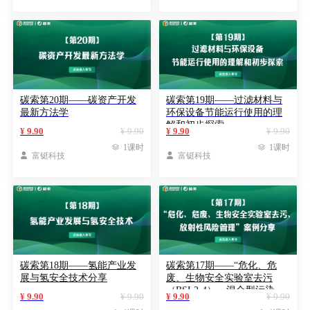
碳索第20期——碳资产开发
碳索第19期——过滤材料与
最新方法学
环保设备节能运行使用的理
解和初步探索
¥ 9.90
¥ 9.90
¥ 9.90
¥ 9.90

1课时

1课时

富铤科技

富铤科技
碳索第18期——氢能产业发
碳索第17期——“危化、危
展与氢安全技术分享
废、生物安全实验室去污
（BSL2-4）、混合型污染、
¥ 9.90
¥ 9.90
¥ 9.90
¥ 9.90
放射性风险管理”案例分享