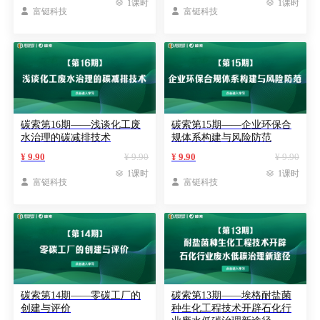

1课时

1课时

富铤科技

富铤科技
碳索第16期——浅谈化工废
碳索第15期——企业环保合
水治理的碳减排技术
规体系构建与风险防范
¥ 9.90
¥ 9.90
¥ 9.90
¥ 9.90

1课时

1课时

富铤科技

富铤科技
碳索第14期——零碳工厂的
碳索第13期——埃格耐盐菌
创建与评价
种生化工程技术开辟石化行