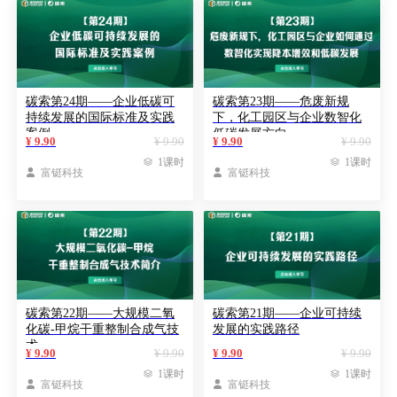
碳索第24期——企业低碳可
碳索第23期——危废新规
持续发展的国际标准及实践
下，化工园区与企业数智化
案例
低碳发展方向
¥ 9.90
¥ 9.90
¥ 9.90
¥ 9.90

1课时

1课时

富铤科技

富铤科技
碳索第22期——大规模二氧
碳索第21期——企业可持续
化碳-甲烷干重整制合成气技
发展的实践路径
术
¥ 9.90
¥ 9.90
¥ 9.90
¥ 9.90

1课时

1课时

富铤科技

富铤科技