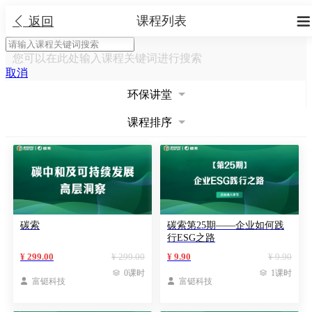
课程列表


返回
您可以在此处输入课程关键词进行搜索
取消
环保讲堂
课程排序
碳索
碳索第25期——企业如何践
行ESG之路
¥ 299.00
¥ 299.00
¥ 9.90
¥ 9.90

0课时

1课时

富铤科技

富铤科技