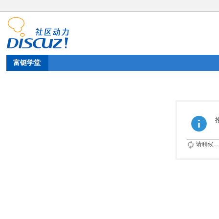
富铤学堂
请稍候...