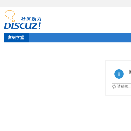
富铤学堂
请稍候...