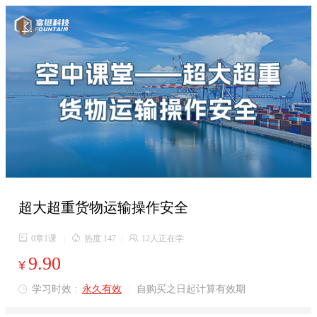

超大超重货物运输操作安全

0章1课
|

热度 147
|

12人正在学
9.90
¥
学习时效 :
永久有效
|
自购买之日起计算有效期
