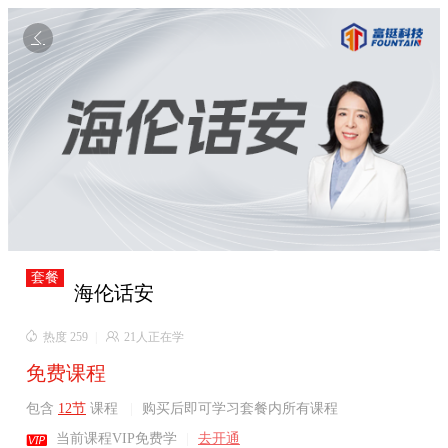

套餐
海伦话安

热度 259
|

21人正在学
免费课程
包含
12节
课程
|
购买后即可学习套餐内所有课程

当前课程VIP免费学
|
去开通